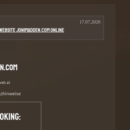
n.com
eb.at
tzhinweise
oking: