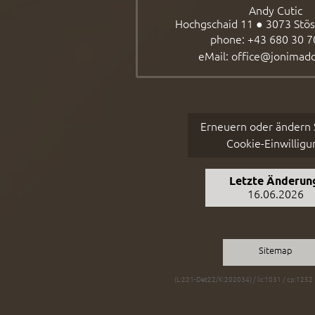
Andy Cutic
Hochgschaid 11 ● 3073 Stöss
phone:
+43 680 30 7
eMail:
office@jonimad
Erneuern oder ändern S
Cookie-Einwilligu
Letzte Änderun
16.06.2026
Sitemap
(L:221-Det22/K:202034) / lc:1031 / cp:1252