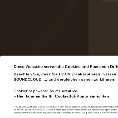
Diese Webseite verwendet Cookies und Fonts von Drit
Beachten Sie, dass Sie COOKIES akzeptieren müssen
SOUNDCLOUD, ... und dergleichen sehen zu können!
CookieBot powered by
ms creative
.
»
Hier können Sie Ihr CookieBot-Konto einrichten
NEUES 29.8.2020: Den USA wird vom EuGH kein angemessenes Datenschutzniveau bescheinigt (Schrems 
Es besteht das Risiko, dass zB Geheimdienste oder Sicherheitsbehörden auf personenbezogene Daten z
haben (Auskunft, Einschränkung, Berichtigung, Löschung, Widerruf, etc.) oder auch ein Beschwerdere