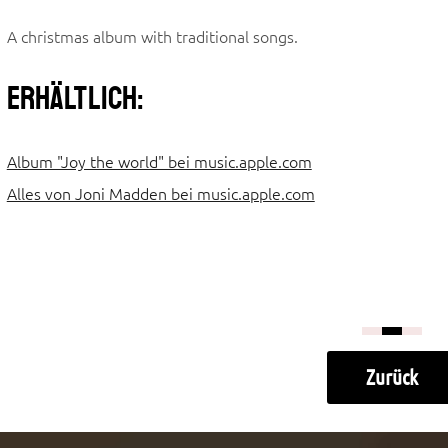
A christmas album with traditional songs.
Erhältlich:
Album "Joy the world" bei music.apple.com
Alles von Joni Madden bei music.apple.com
Bitte akzeptieren Sie die COOKIES, um a
Zurück