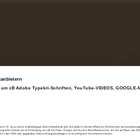
tanbietern
, um zB Adobe Typekit-Schriften, YouTube-VIDEOS, GOOGLE-
II), da es keine unabhängigige Aufsichtsbehörde gibt und dadurch keinen effektiven Rechtschutz personenbezoge
ugreifen können durch Einbindung von zB YouTube / Google und Sie ihre Betroffenenrechte, die Sie auf Basis der 
cht in den USA oder gegenüber Übermittlungsempfängern nicht erfolgreich durchsetzen können.