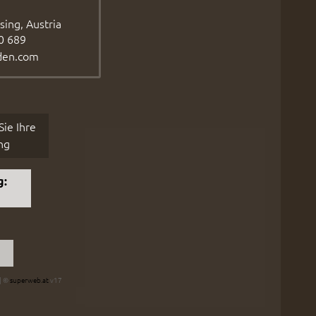
ing, Austria
0 689
den.com
ie Ihre
ng
g:
 | ©
superweb.at
v17